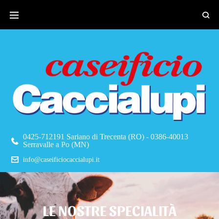
0425-712191 Sariano di Trecenta (RO) - 0386-40013
Serravalle a Po (MN)
info@caseificiocaccialupi.it
LE NOSTRE SPECIALITÀ